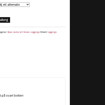
arukorg
egorier:
Byxor, Jackor och Västar
,
Leggings
Etikett:
Leggings
t på svart botten