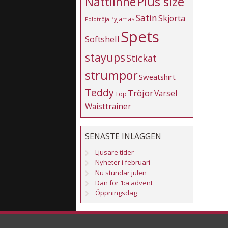
Plus size
Nattlinne
Satin
Skjorta
Pyjamas
Polotröja
Spets
Softshell
stayups
Stickat
strumpor
Sweatshirt
Teddy
Tröjor
Varsel
Top
Waisttrainer
SENASTE INLÄGGEN
Ljusare tider
Nyheter i februari
Nu stundar julen
Dan för 1:a advent
Öppningsdag