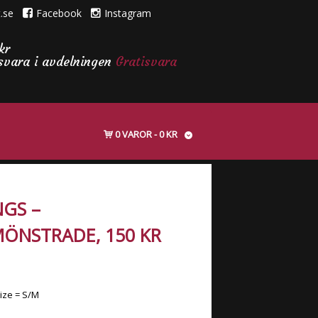
.se
Facebook
Instagram
kr
isvara i avdelningen
Gratisvara
0 VAROR
0 KR
NGS –
MÖNSTRADE, 150 KR
size = S/M