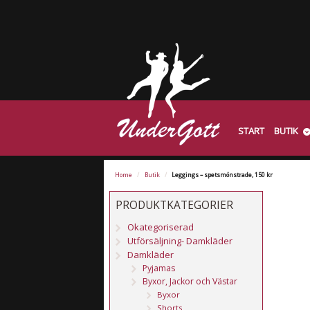
START
BUTIK
Home
/
Butik
/
Leggings – spetsmönstrade, 150 kr
PRODUKTKATEGORIER
Okategoriserad
Utförsäljning- Damkläder
Damkläder
Pyjamas
Byxor, Jackor och Västar
Byxor
Shorts