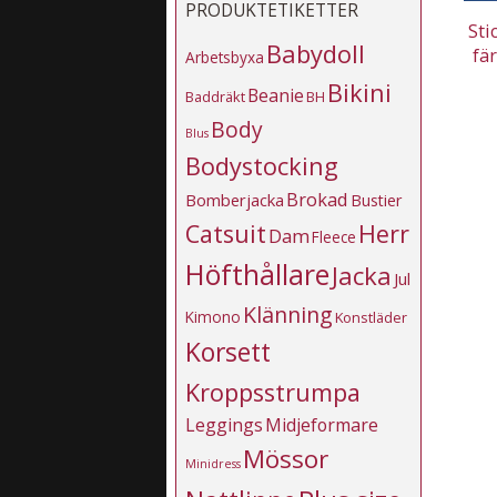
PRODUKTETIKETTER
Sti
Babydoll
fä
Arbetsbyxa
Bikini
Beanie
Baddräkt
BH
Body
Blus
Bodystocking
Brokad
Bomberjacka
Bustier
Catsuit
Herr
Dam
Fleece
Höfthållare
Jacka
Jul
Klänning
Kimono
Konstläder
Korsett
Kroppsstrumpa
Leggings
Midjeformare
Mössor
Minidress