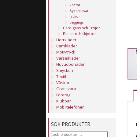
Västar
Byxdressar
Jackor
Leggings
Cardigans och Tröjor
Blusar och skjortor
Herrkläder
Barnkläder
Motivtryck
Varselkläder
Huvudbonader
Smycken
Textil
Väskor
Gratisvara
Företag
Klubbar
Mobiltelefoner
SÖK PRODUKTER