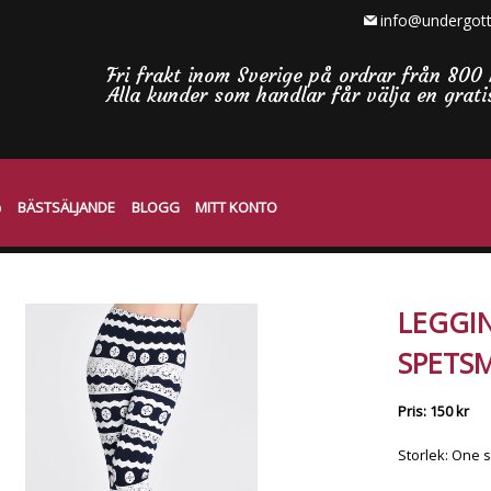
info@undergott
Fri frakt inom Sverige på ordrar från 800 
Alla kunder som handlar får välja en grat
BÄSTSÄLJANDE
BLOGG
MITT KONTO
LEGGI
SPETS
Pris: 150 kr
Storlek: One 