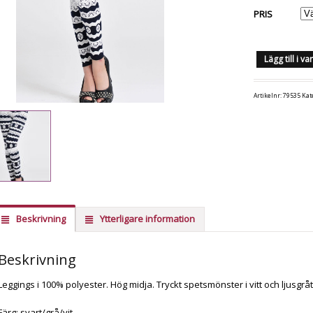
PRIS
Lägg till i v
Artikelnr:
79535
Kat
Beskrivning
Ytterligare information
Beskrivning
Leggings i 100% polyester. Hög midja. Tryckt spetsmönster i vitt och ljusgråt
Färg: svart/grå/vit.