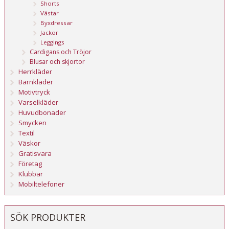
Shorts
Västar
Byxdressar
Jackor
Leggings
Cardigans och Tröjor
Blusar och skjortor
Herrkläder
Barnkläder
Motivtryck
Varselkläder
Huvudbonader
Smycken
Textil
Väskor
Gratisvara
Företag
Klubbar
Mobiltelefoner
SÖK PRODUKTER