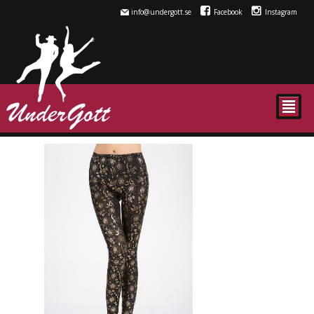
info@undergott.se
Facebook
Instagram
²