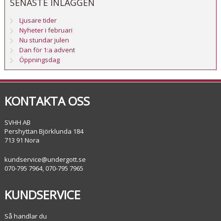
SENASTE INLÄGGEN
Ljusare tider
Nyheter i februari
Nu stundar julen
Dan för 1:a advent
Öppningsdag
KONTAKTA OSS
SVHH AB
Pershyttan Björklunda 184
713 91 Nora
kundservice@undergott.se
070-795 7964, 070-795 7965
KUNDSERVICE
Så handlar du