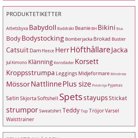
PRODUKTETIKETTER
Babydoll
Bikini
Beanie
Arbetsbyxa
Baddräkt
BH
Blus
Bodystocking
Body
Brokad
Bomberjacka
Bustier
Höfthållare
Catsuit
Herr
Jacka
Dam
Fleece
Korsett
Klänning
Jul
Kimono
Konstläder
Kroppsstrumpa
Leggings
Midjeformare
Minidress
Plus size
Mössor
Nattlinne
Pyjamas
Polotröja
Spets
stayups
Stickat
Satin
Softshell
Skjorta
strumpor
Teddy
Tröjor
Varsel
Sweatshirt
Top
Waisttrainer