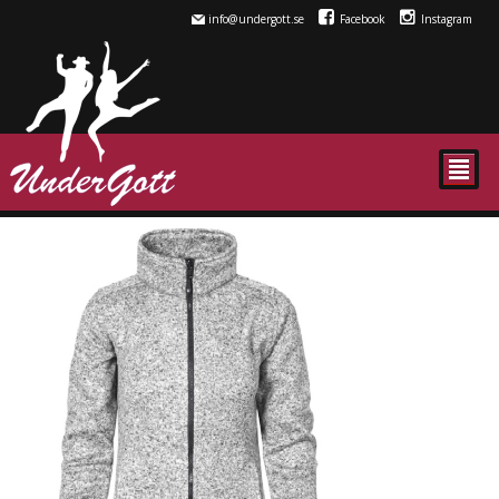
info@undergott.se
Facebook
Instagram
²