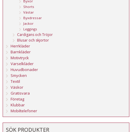
Byxor
Shorts
Västar
Byxdressar
Jackor
Leggings
Cardigans och Tröjor
Blusar och skjortor
Herrkläder
Barnkläder
Motivtryck
Varselkläder
Huvudbonader
Smycken
Textil
Väskor
Gratisvara
Företag
Klubbar
Mobiltelefoner
SÖK PRODUKTER