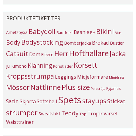
PRODUKTETIKETTER
Babydoll
Bikini
Beanie
Arbetsbyxa
Baddräkt
BH
Blus
Bodystocking
Body
Brokad
Bomberjacka
Bustier
Höfthållare
Catsuit
Herr
Jacka
Dam
Fleece
Korsett
Klänning
Jul
Kimono
Konstläder
Kroppsstrumpa
Leggings
Midjeformare
Minidress
Plus size
Mössor
Nattlinne
Pyjamas
Polotröja
Spets
stayups
Stickat
Satin
Softshell
Skjorta
strumpor
Teddy
Tröjor
Varsel
Sweatshirt
Top
Waisttrainer