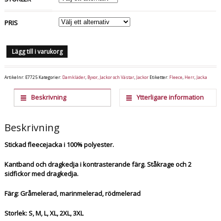
PRIS
Lägg till i varukorg
Artikelnr:
E7725
Kategorier:
Damkläder
,
Byxor, Jackor och Västar
,
Jackor
Etiketter:
Fleece
,
Herr
,
Jacka
Beskrivning
Ytterligare information
Beskrivning
Stickad fleecejacka i 100% polyester.
Kantband och dragkedja i kontrasterande färg. Ståkrage och 2
sidfickor med dragkedja.
Färg: Gråmelerad, marinmelerad, rödmelerad
Storlek: S, M, L, XL, 2XL, 3XL