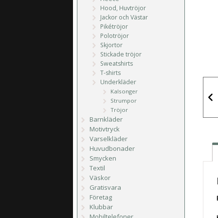
Hood, Huvtröjor
Jackor och Västar
Pikétröjor
Polotröjor
Skjortor
Stickade tröjor
Sweatshirts
T-shirts
Underkläder
Kalsonger
Strumpor
Tröjor
Barnkläder
Motivtryck
Varselkläder
Huvudbonader
Smycken
Textil
Väskor
Gratisvara
Företag
Klubbar
Mobiltelefoner