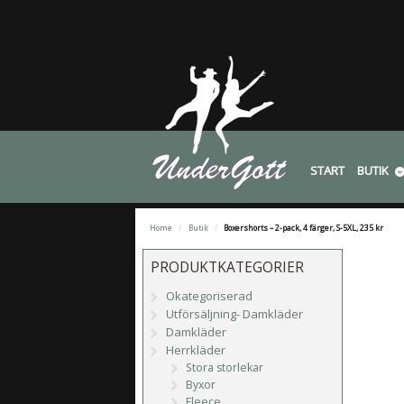
START
BUTIK
Home
/
Butik
/
Boxershorts – 2-pack, 4 färger, S-5XL, 235 kr
PRODUKTKATEGORIER
Okategoriserad
Utförsäljning- Damkläder
Damkläder
Herrkläder
Stora storlekar
Byxor
Fleece