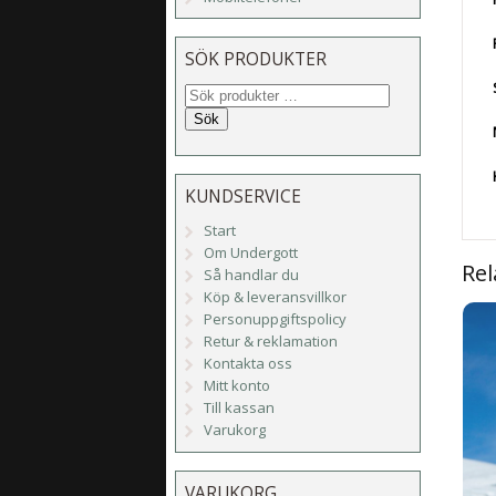
SÖK PRODUKTER
Sök
KUNDSERVICE
Start
Om Undergott
Rel
Så handlar du
Köp & leveransvillkor
Personuppgiftspolicy
Retur & reklamation
Kontakta oss
Mitt konto
Till kassan
Varukorg
VARUKORG