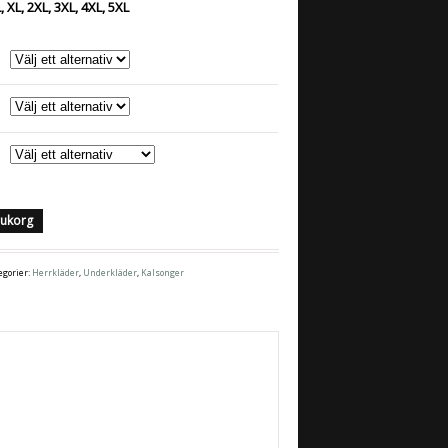
L, XL, 2XL, 3XL, 4XL, 5XL
arukorg
egorier:
Herrkläder
,
Underkläder
,
Kalsonger