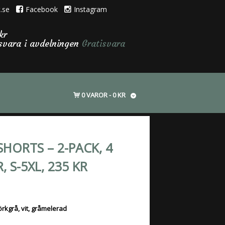
.se
Facebook
Instagram
kr
isvara i avdelningen
Gratisvara
0 VAROR
0 KR
HORTS – 2-PACK, 4
, S-5XL, 235 KR
örkgrå, vit, gråmelerad