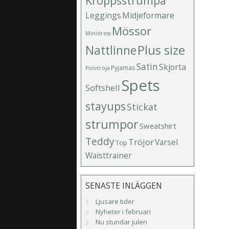
Kroppsstrumpa
Leggings
Midjeformare
Mössor
Minidress
Plus size
Nattlinne
Satin
Skjorta
Pyjamas
Polotröja
Spets
Softshell
stayups
Stickat
strumpor
Sweatshirt
Teddy
Tröjor
Varsel
Top
Waisttrainer
SENASTE INLÄGGEN
Ljusare tider
Nyheter i februari
Nu stundar julen