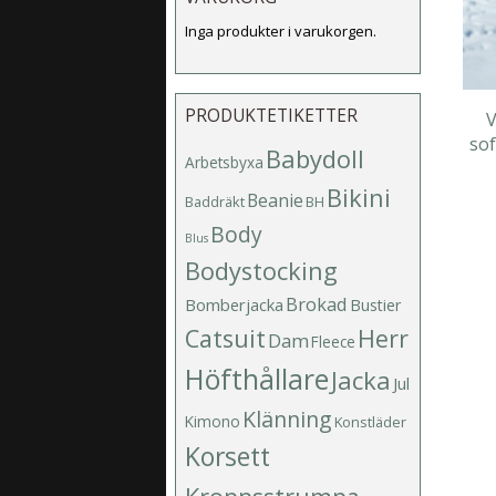
Inga produkter i varukorgen.
PRODUKTETIKETTER
V
sof
Babydoll
Arbetsbyxa
Bikini
Beanie
Baddräkt
BH
Body
Blus
Bodystocking
Brokad
Bomberjacka
Bustier
Catsuit
Herr
Dam
Fleece
Höfthållare
Jacka
Jul
Klänning
Kimono
Konstläder
Korsett