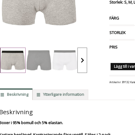
Storlek: S, M, 
FÄRG
STORLEK
PRIS
Lägg till i v
Artikelnr:
BY132
Kat
Beskrivning
Ytterligare information
Beskrivning
Boxer i 95% bomull och 5% elastan.
Kortare benlängd. Kontrasterande färg upptill. Säljes i 2-pack.