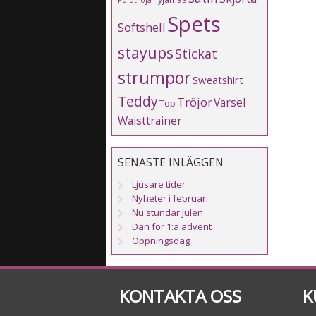
Polotröja
Spets
Softshell
stayups
Stickat
strumpor
Sweatshirt
Teddy
Tröjor
Varsel
Top
Waisttrainer
SENASTE INLÄGGEN
Ljusare tider
Nyheter i februari
Nu stundar julen
Dan för 1:a advent
Öppningsdag
KONTAKTA OSS
K