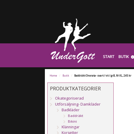
START
BUTIK
Home
/
Butik
/
Baddräkt Onorata- svart / vit / grå, M-XL, 245 kr
PRODUKTKATEGORIER
Okategoriserad
Utförsäljning- Damkläder
Badkläder
Baddräkt
Bikini
Klänningar
Korsetter