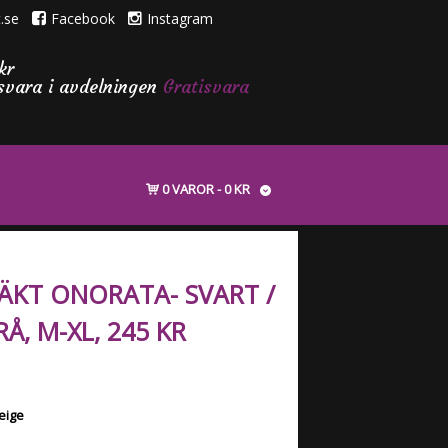
.se
Facebook
Instagram
kr
isvara i avdelningen
Gratisvara
0 VAROR
0 KR
ÄKT ONORATA- SVART /
RÅ, M-XL, 245 KR
beige