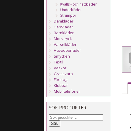
Kvälls - och nattkläder
Underkläder
Strumpor
Damkläder
Herrkläder
Barnkläder
Motivtryck
Varselkläder
Huvudbonader
Smycken
Textil
Väskor
Gratisvara
Företag
Klubbar
Mobiltelefoner
SÖK PRODUKTER
Sök