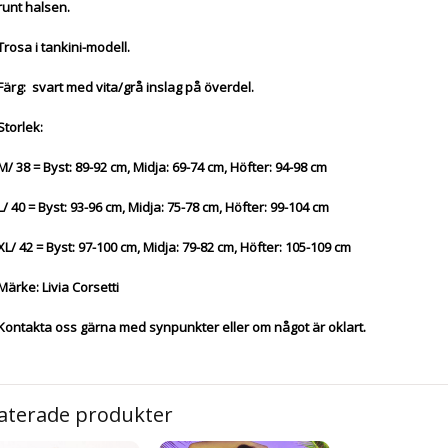
runt halsen.
Trosa i tankini-modell.
Färg: svart med vita/grå inslag på överdel.
Storlek:
M/ 38 =
Byst: 89-92 cm,
Midja: 69-74 cm,
Höfter: 94-98 cm
L/ 40 =
Byst: 93-96 cm,
Midja: 75-78 cm,
Höfter: 99-104 cm
XL/ 42 =
Byst: 97-100 cm,
Midja: 79-82 cm,
Höfter: 105-109 cm
Märke: Livia Corsetti
Kontakta oss gärna med synpunkter eller om något är oklart.
aterade produkter