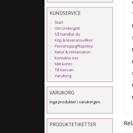
KUNDSERVICE
Start
Om Undergott
Så handlar du
Köp & leveransvillkor
Personuppgiftspolicy
Retur & reklamation
Kontakta oss
Mitt konto
Till kassan
Varukorg
VARUKORG
Inga produkter i varukorgen.
Rel
PRODUKTETIKETTER