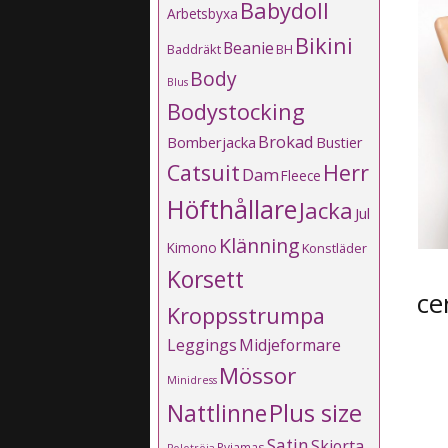
Babydoll
Arbetsbyxa
Bikini
Beanie
Baddräkt
BH
Body
Blus
Bodystocking
Brokad
Bomberjacka
Bustier
Catsuit
Herr
Dam
Fleece
Höfthållare
Jacka
Jul
Klänning
Kimono
Konstläder
Korsett
ce
Kroppsstrumpa
Leggings
Midjeformare
Mössor
Minidress
Plus size
Nattlinne
Satin
Skjorta
Pyjamas