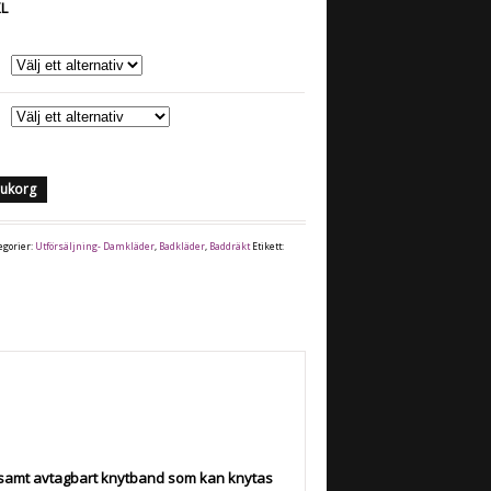
XL
arukorg
egorier:
Utförsäljning- Damkläder
,
Badkläder
,
Baddräkt
Etikett:
samt avtagbart knytband som kan knytas