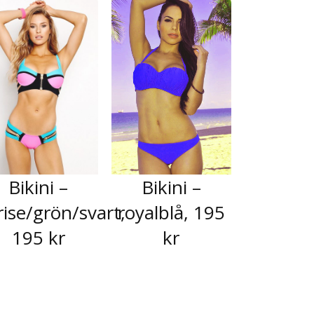
Bikini –
Bikini –
rise/grön/svart,
royalblå, 195
195 kr
kr