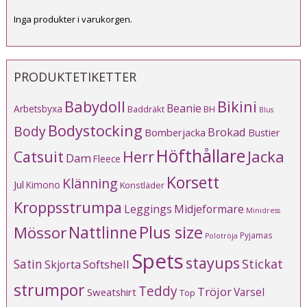
Inga produkter i varukorgen.
PRODUKTETIKETTER
Babydoll
Bikini
Beanie
Arbetsbyxa
Baddräkt
BH
Blus
Bodystocking
Body
Brokad
Bomberjacka
Bustier
Höfthållare
Catsuit
Herr
Jacka
Dam
Fleece
Korsett
Klänning
Jul
Kimono
Konstläder
Kroppsstrumpa
Leggings
Midjeformare
Minidress
Plus size
Mössor
Nattlinne
Pyjamas
Polotröja
Spets
stayups
Stickat
Satin
Softshell
Skjorta
strumpor
Teddy
Tröjor
Varsel
Sweatshirt
Top