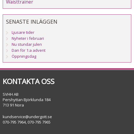
Waisttrainer
SENASTE INLÄGGEN
Ljusare tider
Nyheter i februari
Nu stundar julen
Dan för 1:a advent
Öppningsdag
KONTAKTA OSS
SVHH AB
Pershyttan Björklunda 184
713 91 Nora
kundservice@undergott.se
070-795 7964, 070-795 7965