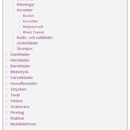
Klänningar
Korsetter
Bustier
Korsetter
Midjekorsett
Waist Trainer
Kvälls - och nattkläder
Underkläder
Strumpor
Damkläder
Herrkläder
Barnkläder
Motivtryck
Varselkläder
Huvudbonader
Smycken
Textil
Väskor
Gratisvara
Företag
Klubbar
Mobiltelefoner