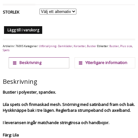
STORLEK
Lägg till i varukorg
Artikelnr:
76005
Kategorier:
Utförsäljning- Damkläder
,
Korsetter
,
Bustier
Etiketter:
Bustier
,
Plus size
,
Spets
Beskrivning
Ytterligare information
Beskrivning
Bustier i polyester, spandex.
Lila spets och finmaskad mesh. Snörning med satinband fram och bak.
Hyskknäppe bak i tre lägen. Reglerbara strumpeband och axelband.
I leveransen ingår matchande stringtrosa och handbojor.
Färg: Lila