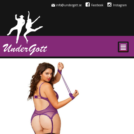
info@undergott.se
Facebook
Instagram
²