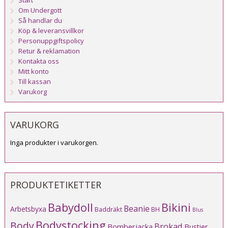
Om Undergott
Så handlar du
Köp & leveransvillkor
Personuppgiftspolicy
Retur & reklamation
Kontakta oss
Mitt konto
Till kassan
Varukorg
VARUKORG
Inga produkter i varukorgen.
PRODUKTETIKETTER
Babydoll
Bikini
Beanie
Arbetsbyxa
Baddräkt
BH
Blus
Bodystocking
Body
Brokad
Bomberjacka
Bustier