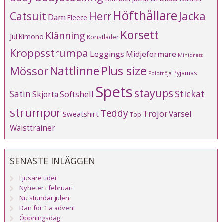
Höfthållare
Catsuit
Herr
Jacka
Dam
Fleece
Korsett
Klänning
Jul
Kimono
Konstläder
Kroppsstrumpa
Leggings
Midjeformare
Minidress
Plus size
Mössor
Nattlinne
Pyjamas
Polotröja
Spets
stayups
Stickat
Satin
Softshell
Skjorta
strumpor
Teddy
Tröjor
Varsel
Sweatshirt
Top
Waisttrainer
SENASTE INLÄGGEN
Ljusare tider
Nyheter i februari
Nu stundar julen
Dan för 1:a advent
Öppningsdag