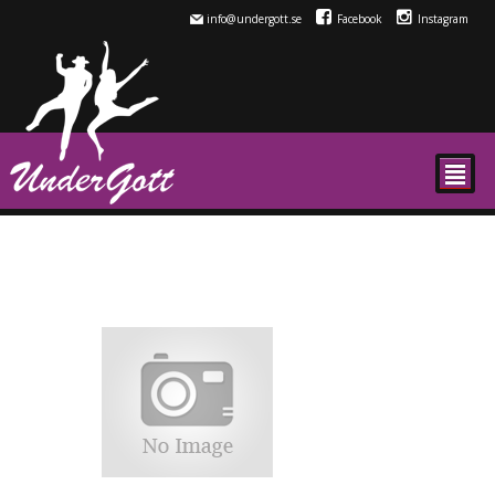
info@undergott.se
Facebook
Instagram
²