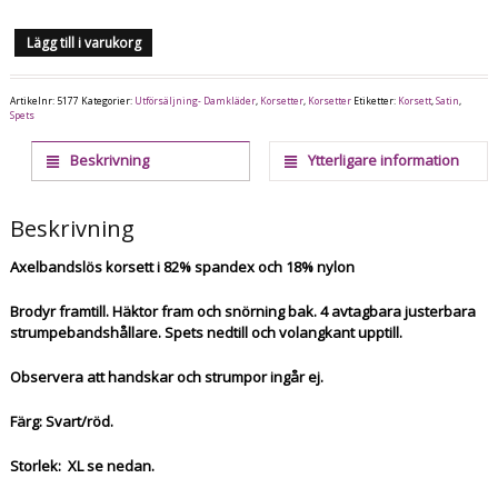
Lägg till i varukorg
Artikelnr:
5177
Kategorier:
Utförsäljning- Damkläder
,
Korsetter
,
Korsetter
Etiketter:
Korsett
,
Satin
,
Spets
Beskrivning
Ytterligare information
Beskrivning
Axelbandslös korsett i 82% spandex och 18% nylon
Brodyr framtill. Häktor fram och snörning bak. 4 avtagbara justerbara
strumpebandshållare. Spets nedtill och volangkant upptill.
Observera att handskar och strumpor ingår ej.
Färg: Svart/röd.
Storlek: XL se nedan.