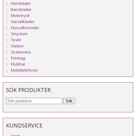
Herrkläder
Barnkläder
Motivtryck
Varselkläder
Huvudbonader
Smycken
Textil
Väskor
Gratisvara
Företag
Klubbar
Mobiltelefoner
SÖK PRODUKTER
Sök
KUNDSERVICE
Start