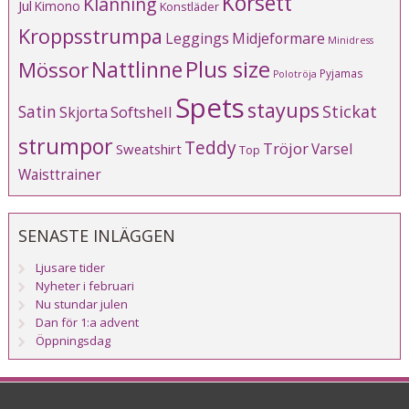
Korsett
Klänning
Jul
Kimono
Konstläder
Kroppsstrumpa
Leggings
Midjeformare
Minidress
Plus size
Mössor
Nattlinne
Pyjamas
Polotröja
Spets
stayups
Stickat
Satin
Softshell
Skjorta
strumpor
Teddy
Tröjor
Varsel
Sweatshirt
Top
Waisttrainer
SENASTE INLÄGGEN
Ljusare tider
Nyheter i februari
Nu stundar julen
Dan för 1:a advent
Öppningsdag