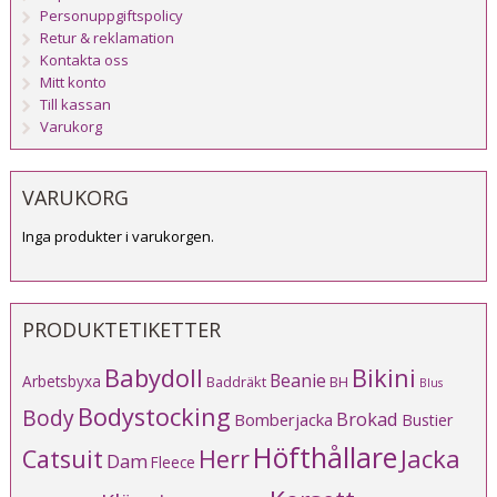
Personuppgiftspolicy
Retur & reklamation
Kontakta oss
Mitt konto
Till kassan
Varukorg
VARUKORG
Inga produkter i varukorgen.
PRODUKTETIKETTER
Babydoll
Bikini
Beanie
Arbetsbyxa
Baddräkt
BH
Blus
Bodystocking
Body
Brokad
Bomberjacka
Bustier
Höfthållare
Catsuit
Herr
Jacka
Dam
Fleece