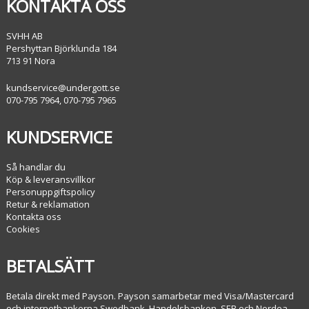
KONTAKTA OSS
SVHH AB
Pershyttan Björklunda 184
713 91 Nora
kundservice@undergott.se
070-795 7964, 070-795 7965
KUNDSERVICE
Så handlar du
Köp & leveransvillkor
Personuppgiftspolicy
Retur & reklamation
Kontakta oss
Cookies
BETALSÄTT
Betala direkt med Payson. Payson samarbetar med Visa/Mastercard
och internetbankerna Swedbank, Handelsbanken, SEB och Nordea.