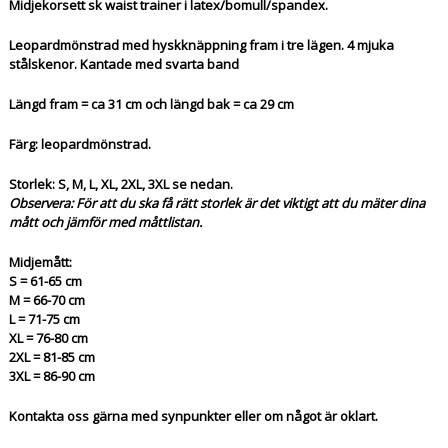
Midjekorsett sk waist trainer i latex/bomull/spandex.
Leopardmönstrad med hyskknäppning fram i tre lägen. 4 mjuka
stålskenor. Kantade med svarta band
Längd fram = ca 31 cm och längd bak = ca 29 cm
Färg: leopardmönstrad.
Storlek: S, M, L, XL, 2XL, 3XL se nedan.
Observera: För att du ska få rätt storlek är det viktigt att du mäter dina
mått och jämför med måttlistan.
Midjemått:
S = 61-65 cm
M = 66-70 cm
L = 71-75 cm
XL = 76-80 cm
2XL = 81-85 cm
3XL = 86-90 cm
Kontakta oss gärna med synpunkter eller om något är oklart.