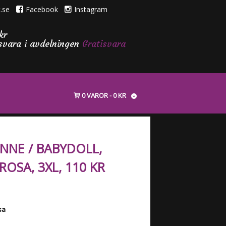
.se
Facebook
Instagram
kr
isvara i avdelningen
Gratisvara
0 VAROR
0 KR
NNE / BABYDOLL,
ROSA, 3XL, 110 KR
sa