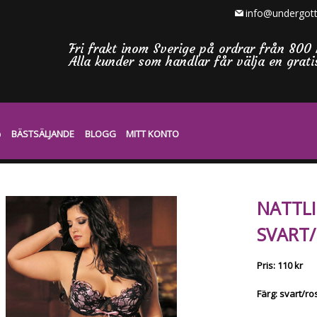
info@undergott
Fri frakt inom Sverige på ordrar från 800 
Alla kunder som handlar får välja en grat
BÄSTSÄLJANDE
BLOGG
MITT KONTO
NATTLI
SVART/
Pris: 110 kr
Färg: svart/ro