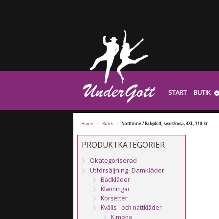
START
BUTIK
Home
/
Butik
/
Nattlinne / Babydoll, svart/rosa, 3XL, 110 kr
PRODUKTKATEGORIER
Okategoriserad
Utförsäljning- Damkläder
Badkläder
Klänningar
Korsetter
Kvälls - och nattkläder
Kimono