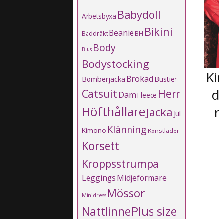
Babydoll
Arbetsbyxa
Bikini
Beanie
Baddräkt
BH
Body
Blus
Bodystocking
Ki
Brokad
Bomberjacka
Bustier
d
Catsuit
Herr
Dam
Fleece
Höfthållare
Jacka
Jul
Klänning
Kimono
Konstläder
Korsett
Kroppsstrumpa
Leggings
Midjeformare
Mössor
Minidress
Plus size
Nattlinne