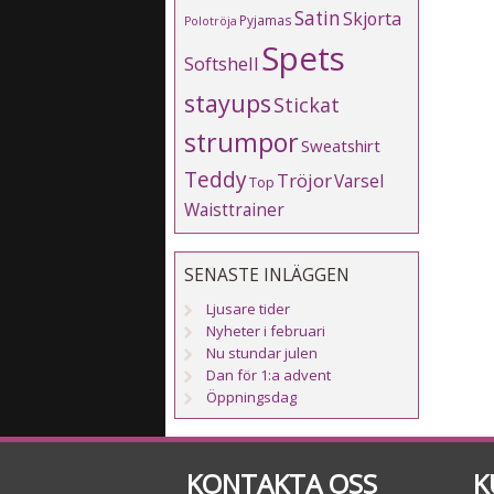
Satin
Skjorta
Pyjamas
Polotröja
Spets
Softshell
stayups
Stickat
strumpor
Sweatshirt
Teddy
Tröjor
Varsel
Top
Waisttrainer
SENASTE INLÄGGEN
Ljusare tider
Nyheter i februari
Nu stundar julen
Dan för 1:a advent
Öppningsdag
KONTAKTA OSS
K