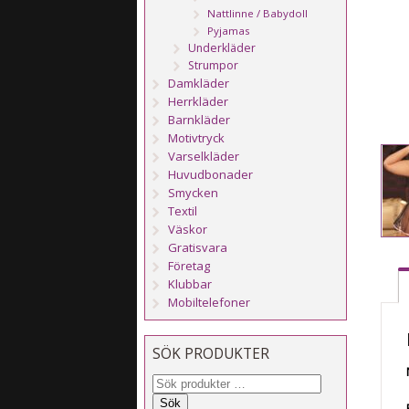
Nattlinne / Babydoll
Pyjamas
Underkläder
Strumpor
Damkläder
Herrkläder
Barnkläder
Motivtryck
Varselkläder
Huvudbonader
Smycken
Textil
Väskor
Gratisvara
Företag
Klubbar
Mobiltelefoner
SÖK PRODUKTER
Sök