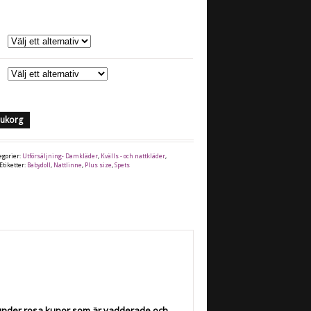
arukorg
egorier:
Utförsäljning- Damkläder
,
Kvälls - och nattkläder
,
Etiketter:
Babydoll
,
Nattlinne
,
Plus size
,
Spets
 under rosa kupor som är vadderade och