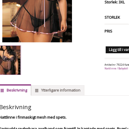
Storlek: 3XL
STORLEK
PRIS
Lägg till i v
Artikelnr:
79224
Kat
Nattlinne / Babydoll
Beskrivning
Ytterligare information
Beskrivning
Nattlinne i finmaskigt mesh med spets.
Fastsydda reglerbara axelband som framtill är kantade med spets. Bygel