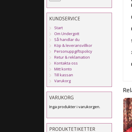
KUNDSERVICE
Start
Om Undergott
Så handlar du
Köp & leveransvillkor
Personuppgiftspolicy
Retur & reklamation
Kontakta oss
Mitt konto
Till kassan
Varukorg
Rel
VARUKORG
Inga produkter i varukorgen.
PRODUKTETIKETTER