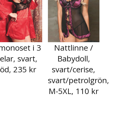
monoset i 3
Nattlinne /
elar, svart,
Babydoll,
röd, 235 kr
svart/cerise,
svart/petrolgrön,
M-5XL, 110 kr