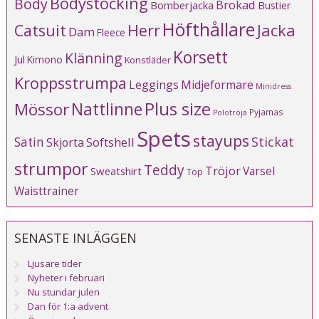
Bodystocking
Body
Brokad
Bomberjacka
Bustier
Höfthållare
Catsuit
Herr
Jacka
Dam
Fleece
Korsett
Klänning
Jul
Kimono
Konstläder
Kroppsstrumpa
Leggings
Midjeformare
Minidress
Plus size
Mössor
Nattlinne
Pyjamas
Polotröja
Spets
stayups
Stickat
Satin
Softshell
Skjorta
strumpor
Teddy
Tröjor
Varsel
Sweatshirt
Top
Waisttrainer
SENASTE INLÄGGEN
Ljusare tider
Nyheter i februari
Nu stundar julen
Dan för 1:a advent