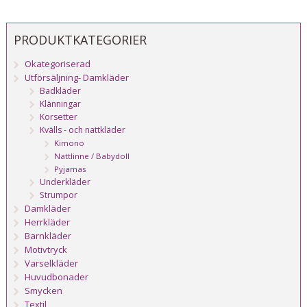
PRODUKTKATEGORIER
Okategoriserad
Utförsäljning- Damkläder
Badkläder
Klänningar
Korsetter
Kvälls - och nattkläder
Kimono
Nattlinne / Babydoll
Pyjamas
Underkläder
Strumpor
Damkläder
Herrkläder
Barnkläder
Motivtryck
Varselkläder
Huvudbonader
Smycken
Textil