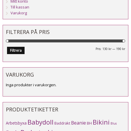
Mitt konto
Till kassan
Varukorg
FILTRERA PÅ PRIS
Mi
Ma
Pris:
130 kr
—
190 kr
Filtrera
pri
pri
VARUKORG
Inga produkter i varukorgen.
PRODUKTETIKETTER
Babydoll
Bikini
Beanie
Arbetsbyxa
Baddräkt
BH
Blus