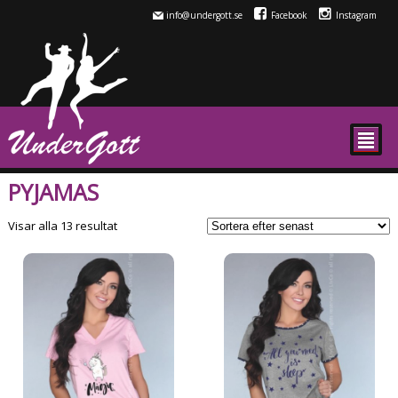
info@undergott.se
Facebook
Instagram
²
PYJAMAS
Sortera
Visar alla 13 resultat
efter
senaste