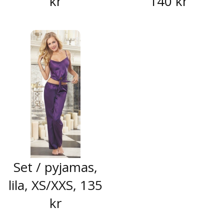
kr
140 kr
Set / pyjamas,
lila, XS/XXS, 135
kr