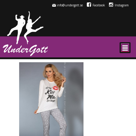
info@undergott.se
Facebook
Instagram
²