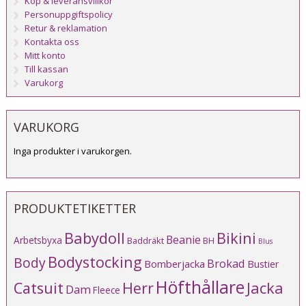
Köp & leveransvillkor
Personuppgiftspolicy
Retur & reklamation
Kontakta oss
Mitt konto
Till kassan
Varukorg
VARUKORG
Inga produkter i varukorgen.
PRODUKTETIKETTER
Babydoll
Bikini
Beanie
Arbetsbyxa
Baddräkt
BH
Blus
Bodystocking
Body
Brokad
Bomberjacka
Bustier
Höfthållare
Catsuit
Herr
Jacka
Dam
Fleece