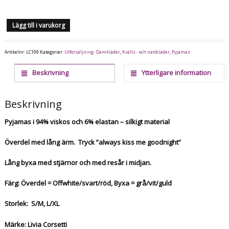
Lägg till i varukorg
Artikelnr:
LC109
Kategorier:
Utförsäljning- Damkläder
,
Kvälls - och nattkläder
,
Pyjamas
Beskrivning
Ytterligare information
Beskrivning
Pyjamas i 94% viskos och 6% elastan – silkigt material
Överdel med lång ärm. Tryck ”always kiss me goodnight”
Lång byxa med stjärnor och med resår i midjan.
Färg: Överdel = Offwhite/svart/röd, Byxa = grå/vit/guld
Storlek: S/M, L/XL
Märke: Livia Corsetti