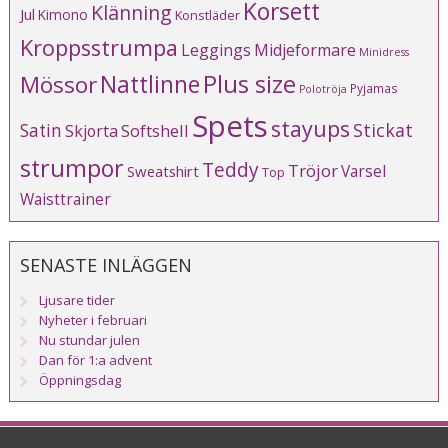
Korsett
Klänning
Jul
Kimono
Konstläder
Kroppsstrumpa
Leggings
Midjeformare
Minidress
Plus size
Mössor
Nattlinne
Pyjamas
Polotröja
Spets
stayups
Stickat
Satin
Softshell
Skjorta
strumpor
Teddy
Tröjor
Varsel
Sweatshirt
Top
Waisttrainer
SENASTE INLÄGGEN
Ljusare tider
Nyheter i februari
Nu stundar julen
Dan för 1:a advent
Öppningsdag