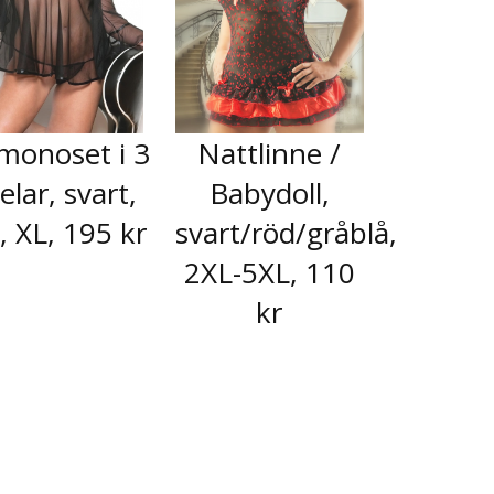
monoset i 3
Nattlinne /
elar, svart,
Babydoll,
, XL, 195 kr
svart/röd/gråblå,
2XL-5XL, 110
kr