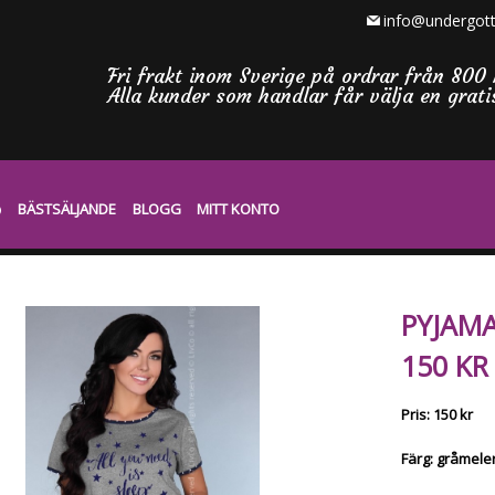
info@undergott
Fri frakt inom Sverige på ordrar från 800 
Alla kunder som handlar får välja en grat
BÄSTSÄLJANDE
BLOGG
MITT KONTO
PYJAMA
150 KR
Pris: 150 kr
Färg: gråmele