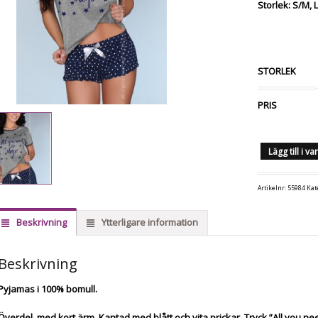
Storlek: S/M, 
STORLEK
PRIS
Lägg till i v
Artikelnr:
55984
Kat
Beskrivning
Ytterligare information
Beskrivning
Pyjamas i 100% bomull.
Överdel med kort ärm. Kantad med blått och vita prickar. Tryck ”All you nee