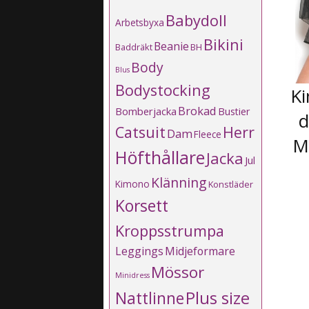
Babydoll
Arbetsbyxa
Bikini
Beanie
Baddräkt
BH
Body
Blus
Bodystocking
Ki
Brokad
Bomberjacka
Bustier
d
Catsuit
Herr
Dam
Fleece
M
Höfthållare
Jacka
Jul
Klänning
Kimono
Konstläder
Korsett
Kroppsstrumpa
Leggings
Midjeformare
Mössor
Minidress
Plus size
Nattlinne