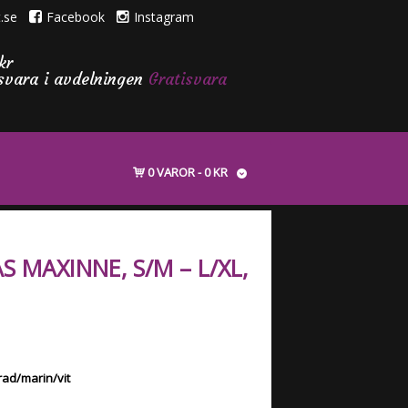
.se
Facebook
Instagram
kr
isvara i avdelningen
Gratisvara
0 VAROR
0 KR
S MAXINNE, S/M – L/XL,
rad/marin/vit