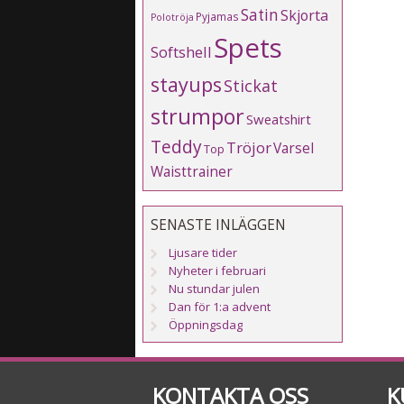
Satin
Skjorta
Pyjamas
Polotröja
Spets
Softshell
stayups
Stickat
strumpor
Sweatshirt
Teddy
Tröjor
Varsel
Top
Waisttrainer
SENASTE INLÄGGEN
Ljusare tider
Nyheter i februari
Nu stundar julen
Dan för 1:a advent
Öppningsdag
KONTAKTA OSS
K