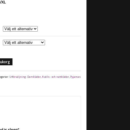
L/XL
arukorg
egorier:
Utförsäljning- Damkläder
,
Kvälls - och nattkläder
,
Pyjamas
d is sleep”