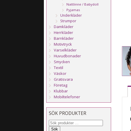
Nattlinne / Babydoll
Pyjamas
Underkläder
Strumpor
Damkläder
Herrkläder
Barnkläder
Motivtryck
Varselkläder
Huvudbonader
Smycken
Textil
Väskor
Gratisvara
Företag
Klubbar
Mobiltelefoner
SÖK PRODUKTER
Sök