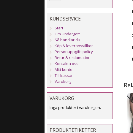
KUNDSERVICE
Start
Om Undergott
Så handlar du
Köp & leveransvillkor
Personuppgiftspolicy
Retur & reklamation
Kontakta oss
Mitt konto
Till kassan
Varukorg
Rel
VARUKORG
Inga produkter i varukorgen.
PRODUKTETIKETTER