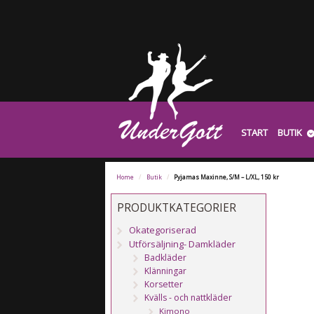
START
BUTIK
Home
/
Butik
/
Pyjamas Maxinne, S/M – L/XL, 150 kr
PRODUKTKATEGORIER
Okategoriserad
Utförsäljning- Damkläder
Badkläder
Klänningar
Korsetter
Kvälls - och nattkläder
Kimono