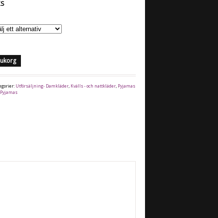
XS
arukorg
egorier:
Utförsäljning- Damkläder
,
Kvälls - och nattkläder
,
Pyjamas
,
Pyjamas