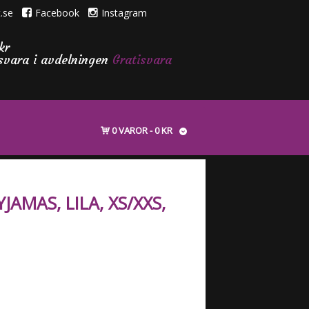
.se
Facebook
Instagram
kr
isvara i avdelningen
Gratisvara
0 VAROR
0 KR
YJAMAS, LILA, XS/XXS,