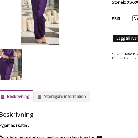
Storlek: XS/X
PRIS
Lägg till i v
Artikelnr:
16297
Kat
Etiketter:
Nattlinne
Beskrivning
Ytterligare information
Beskrivning
Pyjamas i satin .
Överdel med reglerbara axelband och knytband nedtill.