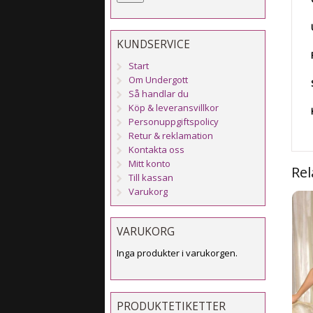
KUNDSERVICE
Start
Om Undergott
Så handlar du
Köp & leveransvillkor
Personuppgiftspolicy
Retur & reklamation
Kontakta oss
Mitt konto
Rel
Till kassan
Varukorg
VARUKORG
Inga produkter i varukorgen.
PRODUKTETIKETTER