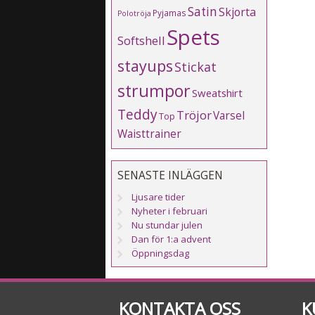
Satin
Skjorta
Pyjamas
Polotröja
Spets
Softshell
stayups
Stickat
strumpor
Sweatshirt
Teddy
Tröjor
Varsel
Top
Waisttrainer
SENASTE INLÄGGEN
Ljusare tider
Nyheter i februari
Nu stundar julen
Dan för 1:a advent
Öppningsdag
KONTAKTA OSS
K