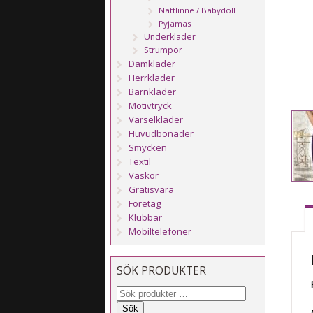
Nattlinne / Babydoll
Pyjamas
Underkläder
Strumpor
Damkläder
Herrkläder
Barnkläder
Motivtryck
Varselkläder
Huvudbonader
Smycken
Textil
Väskor
Gratisvara
Företag
Klubbar
Mobiltelefoner
SÖK PRODUKTER
Sök