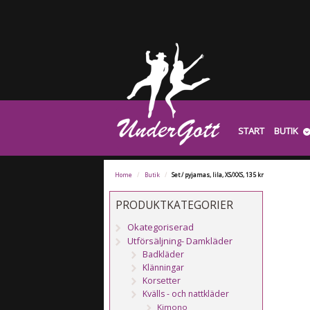
START
BUTIK
Home
/
Butik
/
Set / pyjamas, lila, XS/XXS, 135 kr
PRODUKTKATEGORIER
Okategoriserad
Utförsäljning- Damkläder
Badkläder
Klänningar
Korsetter
Kvälls - och nattkläder
Kimono