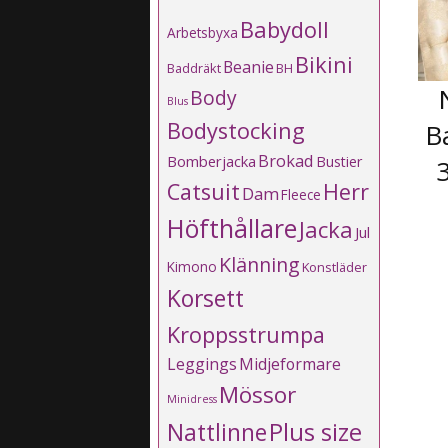
Babydoll
Arbetsbyxa
Bikini
Beanie
Baddräkt
BH
Body
Blus
Bodystocking
Ba
Brokad
Bomberjacka
Bustier
Catsuit
Herr
Dam
Fleece
Höfthållare
Jacka
Jul
Klänning
Kimono
Konstläder
Korsett
Kroppsstrumpa
Leggings
Midjeformare
Mössor
Minidress
Plus size
Nattlinne