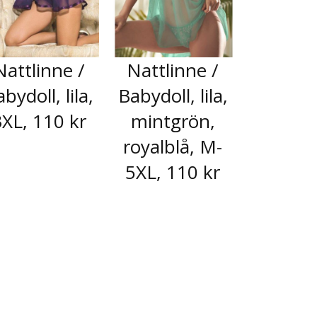
Nattlinne /
Nattlinne /
bydoll, lila,
Babydoll, lila,
3XL, 110 kr
mintgrön,
royalblå, M-
5XL, 110 kr