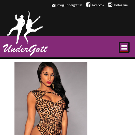
info@undergott.se
Facebook
Instagram
²