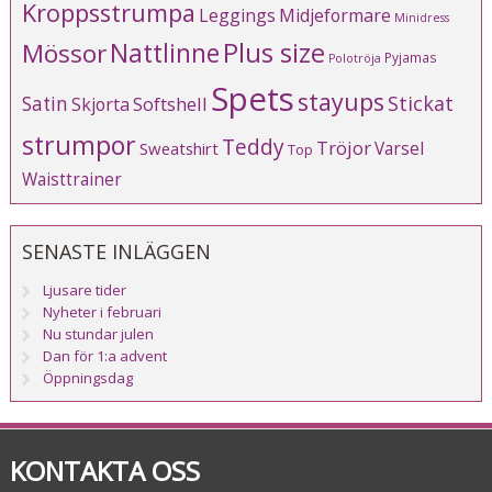
Kroppsstrumpa
Leggings
Midjeformare
Minidress
Plus size
Mössor
Nattlinne
Pyjamas
Polotröja
Spets
stayups
Stickat
Satin
Softshell
Skjorta
strumpor
Teddy
Tröjor
Varsel
Sweatshirt
Top
Waisttrainer
SENASTE INLÄGGEN
Ljusare tider
Nyheter i februari
Nu stundar julen
Dan för 1:a advent
Öppningsdag
KONTAKTA OSS