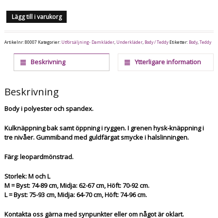
Lägg till i varukorg
Artikelnr:
80007
Kategorier:
Utförsäljning- Damkläder
,
Underkläder
,
Body / Teddy
Etiketter:
Body
,
Teddy
Beskrivning
Ytterligare information
Beskrivning
Body i polyester och spandex.
Kulknäppning bak samt öppning i ryggen. I grenen hysk-knäppning i
tre nivåer. Gummiband med guldfärgat smycke i halslinningen.
Färg: leopardmönstrad.
Storlek: M och L
M = Byst: 74-89 cm, Midja: 62-67 cm, Höft: 70-92 cm.
L = Byst: 75-93 cm, Midja: 64-70 cm, Höft: 74-96 cm.
Kontakta oss gärna med synpunkter eller om något är oklart.