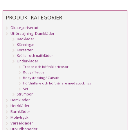
PRODUKTKATEGORIER
Okategoriserad
Utförsäljning- Damkläder
Badkläder
Klänningar
Korsetter
Kvälls - och nattkläder
Underkläder
Trosor och höfthållartrosor
Body / Teddy
Bodystocking / Catsuit
Höfthållare och höfthållare med stockings
Set
Strumpor
Damkläder
Herrkläder
Barnkläder
Motivtryck
Varselkläder
Huvudbonader