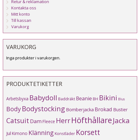
Retur & reklamation
Kontakta oss
Mitt konto
Till kassan
Varukorg
VARUKORG
Inga produkter i varukorgen.
PRODUKTETIKETTER
Babydoll
Bikini
Beanie
Arbetsbyxa
Baddräkt
BH
Blus
Bodystocking
Body
Brokad
Bomberjacka
Bustier
Höfthållare
Catsuit
Herr
Jacka
Dam
Fleece
Korsett
Klänning
Jul
Kimono
Konstläder