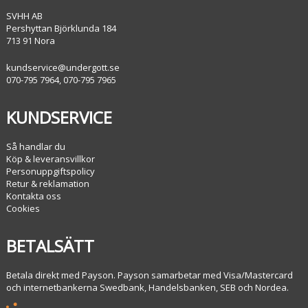
SVHH AB
Pershyttan Björklunda 184
713 91 Nora
kundservice@undergott.se
070-795 7964, 070-795 7965
KUNDSERVICE
Så handlar du
Köp & leveransvillkor
Personuppgiftspolicy
Retur & reklamation
Kontakta oss
Cookies
BETALSÄTT
Betala direkt med Payson. Payson samarbetar med Visa/Mastercard
och internetbankerna Swedbank, Handelsbanken, SEB och Nordea.