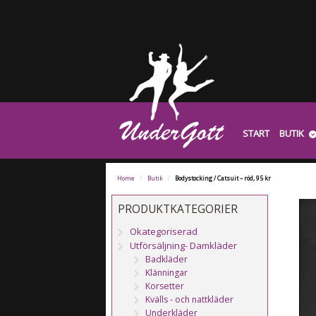
START
BUTIK
Home
/
Butik
/
Bodystocking / Catsuit – röd, 95 kr
PRODUKTKATEGORIER
Okategoriserad
Utförsäljning- Damkläder
Badkläder
Klänningar
Korsetter
Kvälls - och nattkläder
Underkläder