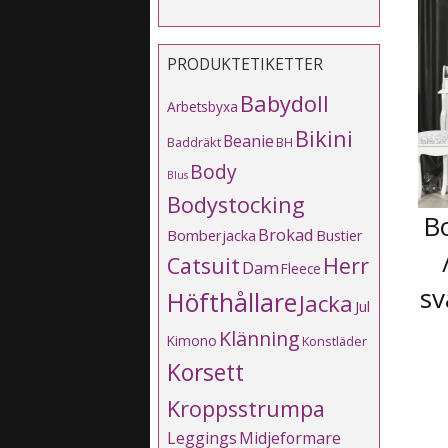
PRODUKTETIKETTER
Babydoll
Arbetsbyxa
Bikini
Beanie
Baddräkt
BH
Body
Blus
Bodystocking
B
Brokad
Bomberjacka
Bustier
Catsuit
Herr
Dam
Fleece
sv
Höfthållare
Jacka
Jul
Klänning
Kimono
Konstläder
Korsett
Kroppsstrumpa
Leggings
Midjeformare