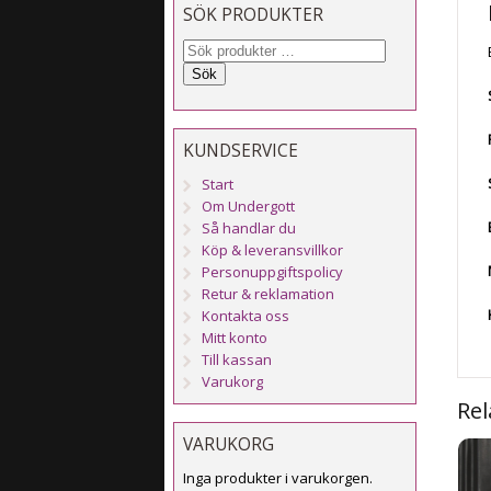
SÖK PRODUKTER
Sök
KUNDSERVICE
Start
Om Undergott
Så handlar du
Köp & leveransvillkor
Personuppgiftspolicy
Retur & reklamation
Kontakta oss
Mitt konto
Till kassan
Varukorg
Rel
VARUKORG
Inga produkter i varukorgen.