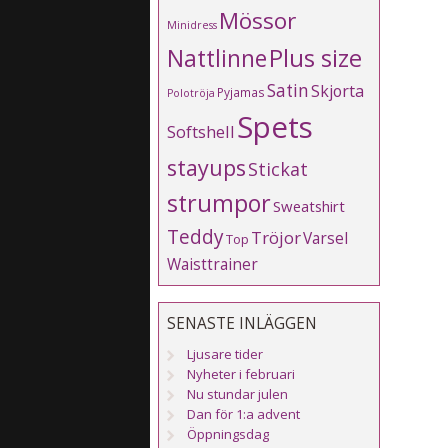
Mössor
Minidress
Plus size
Nattlinne
Satin
Skjorta
Pyjamas
Polotröja
Spets
Softshell
stayups
Stickat
strumpor
Sweatshirt
Teddy
Tröjor
Varsel
Top
Waisttrainer
SENASTE INLÄGGEN
Ljusare tider
Nyheter i februari
Nu stundar julen
Dan för 1:a advent
Öppningsdag