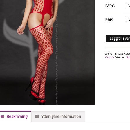
FÄRG
PRIS
Lägg till i v
Artikelnr:
3282
Kate
Catsuit
Etiketter:
Bo
Beskrivning
Ytterligare information