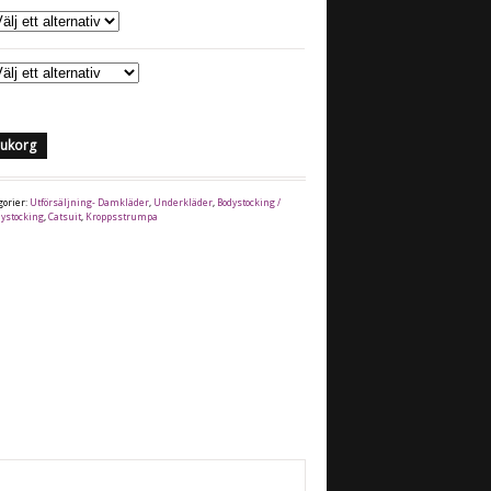
arukorg
gorier:
Utförsäljning- Damkläder
,
Underkläder
,
Bodystocking /
dystocking
,
Catsuit
,
Kroppsstrumpa