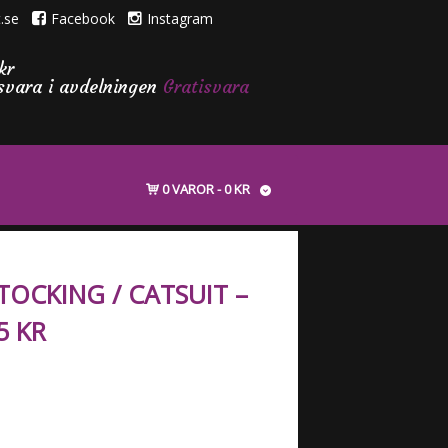
.se
Facebook
Instagram
kr
isvara i avdelningen
Gratisvara
0 VAROR
0 KR
OCKING / CATSUIT –
5 KR