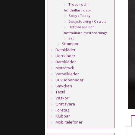
Trosor och
höfthållartrosor
Body / Teddy
Bodystocking / Catsuit
Höfthållare och
höfthållare med stockings
Set
Strumpor
Damkläder
Herrkläder
Barnkläder
Motivtryck
Varselkläder
Huvudbonader
Smycken
Textil
Väskor
Gratisvara
Företag
Klubbar
Mobiltelefoner