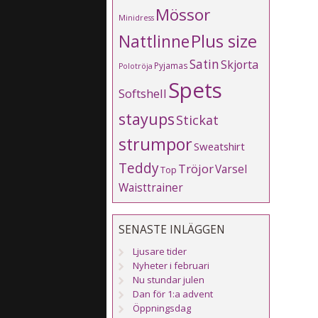
Mössor
Minidress
Plus size
Nattlinne
Satin
Skjorta
Pyjamas
Polotröja
Spets
Softshell
stayups
Stickat
strumpor
Sweatshirt
Teddy
Tröjor
Varsel
Top
Waisttrainer
SENASTE INLÄGGEN
Ljusare tider
Nyheter i februari
Nu stundar julen
Dan för 1:a advent
Öppningsdag