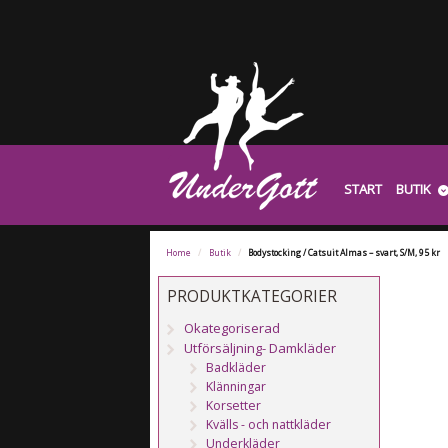
START
BUTIK
Home
/
Butik
/
Bodystocking / Catsuit Almas – svart, S/M, 95 kr
PRODUKTKATEGORIER
Okategoriserad
Utförsäljning- Damkläder
Badkläder
Klänningar
Korsetter
Kvälls - och nattkläder
Underkläder