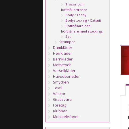
Trosor och
höfthållartrosor
Body / Teddy
Bodystocking / Catsuit
Höfthållare och
höfthållare med stockings
Set
Strumpor
Damkläder
Herrkläder
Barnkläder
Motivtryck
Varselkläder
Huvudbonader
Smycken
Textil
Väskor
Gratisvara
Företag
Klubbar
Mobiltelefoner