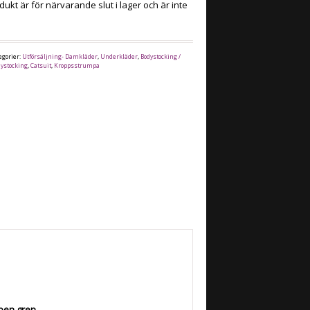
ukt är för närvarande slut i lager och är inte
egorier:
Utförsäljning- Damkläder
,
Underkläder
,
Bodystocking /
dystocking
,
Catsuit
,
Kroppsstrumpa
pen gren.