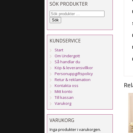
SÖK PRODUKTER
Sök
KUNDSERVICE
Start
Om Undergott
Så handlar du
Köp & leveransvillkor
Personuppgiftspolicy
Retur & reklamation
Rel
Kontakta oss
Mitt konto
Till kassan
Varukorg
VARUKORG
Inga produkter i varukorgen.