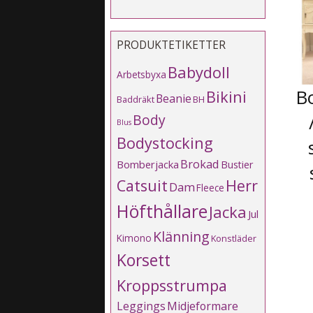
PRODUKTETIKETTER
Babydoll
Arbetsbyxa
B
Bikini
Beanie
Baddräkt
BH
Body
Blus
Bodystocking
Brokad
Bomberjacka
Bustier
Catsuit
Herr
Dam
Fleece
Höfthållare
Jacka
Jul
Klänning
Kimono
Konstläder
Korsett
Kroppsstrumpa
Leggings
Midjeformare