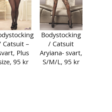
odystocking
Bodystocking
/ Catsuit –
/ Catsuit
svart, Plus
Aryiana- svart,
size, 95 kr
S/M/L, 95 kr