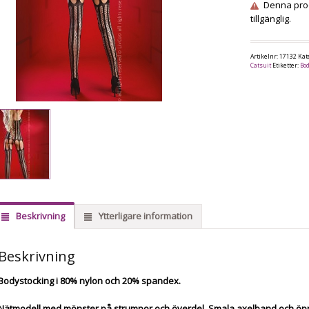
Denna prod
tillgänglig.
Artikelnr:
17132
Kat
Catsuit
Etiketter:
Bo
Beskrivning
Ytterligare information
Beskrivning
Bodystocking i 80% nylon och 20% spandex.
Nätmodell med mönster på strumpor och överdel. Smala axelband och öp