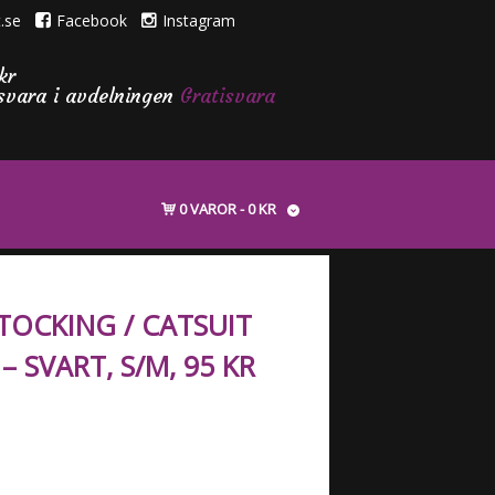
.se
Facebook
Instagram
kr
isvara i avdelningen
Gratisvara
0 VAROR
0 KR
TOCKING / CATSUIT
– SVART, S/M, 95 KR