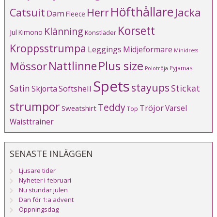
Höfthållare
Catsuit
Herr
Jacka
Dam
Fleece
Korsett
Klänning
Jul
Kimono
Konstläder
Kroppsstrumpa
Leggings
Midjeformare
Minidress
Plus size
Mössor
Nattlinne
Pyjamas
Polotröja
Spets
stayups
Stickat
Satin
Softshell
Skjorta
strumpor
Teddy
Tröjor
Varsel
Sweatshirt
Top
Waisttrainer
SENASTE INLÄGGEN
Ljusare tider
Nyheter i februari
Nu stundar julen
Dan för 1:a advent
Öppningsdag