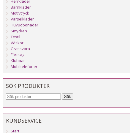
Herrkläder
Barnkläder
Motivtryck
Varselkläder
Huvudbonader
Smycken
Textil
Väskor
Gratisvara
Företag
Klubbar
Mobiltelefoner
SÖK PRODUKTER
Sök
KUNDSERVICE
Start