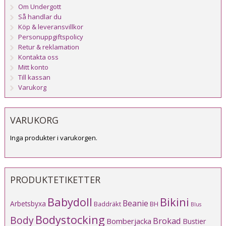
Om Undergott
Så handlar du
Köp & leveransvillkor
Personuppgiftspolicy
Retur & reklamation
Kontakta oss
Mitt konto
Till kassan
Varukorg
VARUKORG
Inga produkter i varukorgen.
PRODUKTETIKETTER
Babydoll
Bikini
Beanie
Arbetsbyxa
Baddräkt
BH
Blus
Bodystocking
Body
Brokad
Bomberjacka
Bustier