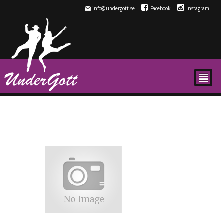
info@undergott.se
Facebook
Instagram
²