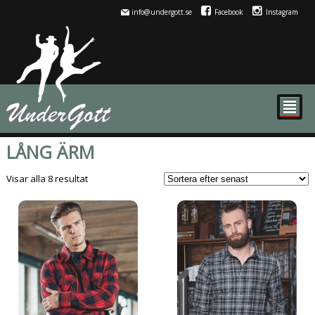
info@undergott.se
Facebook
Instagram
²
LÅNG ÄRM
Sortera
Visar alla 8 resultat
efter
senaste