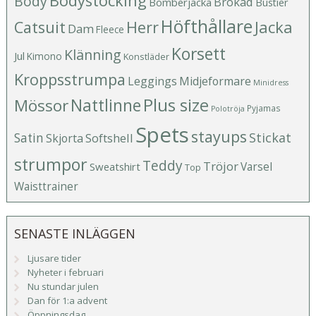
Bodystocking
Body
Brokad
Bomberjacka
Bustier
Höfthållare
Catsuit
Herr
Jacka
Dam
Fleece
Korsett
Klänning
Jul
Kimono
Konstläder
Kroppsstrumpa
Leggings
Midjeformare
Minidress
Plus size
Mössor
Nattlinne
Pyjamas
Polotröja
Spets
stayups
Stickat
Satin
Softshell
Skjorta
strumpor
Teddy
Tröjor
Varsel
Sweatshirt
Top
Waisttrainer
SENASTE INLÄGGEN
Ljusare tider
Nyheter i februari
Nu stundar julen
Dan för 1:a advent
Öppningsdag