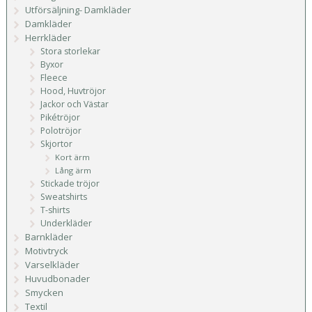
Utförsäljning- Damkläder
Damkläder
Herrkläder
Stora storlekar
Byxor
Fleece
Hood, Huvtröjor
Jackor och Västar
Pikétröjor
Polotröjor
Skjortor
Kort ärm
Lång ärm
Stickade tröjor
Sweatshirts
T-shirts
Underkläder
Barnkläder
Motivtryck
Varselkläder
Huvudbonader
Smycken
Textil