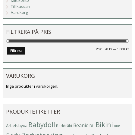
Mitt konto
Till kassan
Varukorg
FILTRERA PÅ PRIS
Mi
Ma
Pris:
320 kr
—
1.000 kr
Filtrera
pri
pri
VARUKORG
Inga produkter i varukorgen.
PRODUKTETIKETTER
Babydoll
Bikini
Beanie
Arbetsbyxa
Baddräkt
BH
Blus