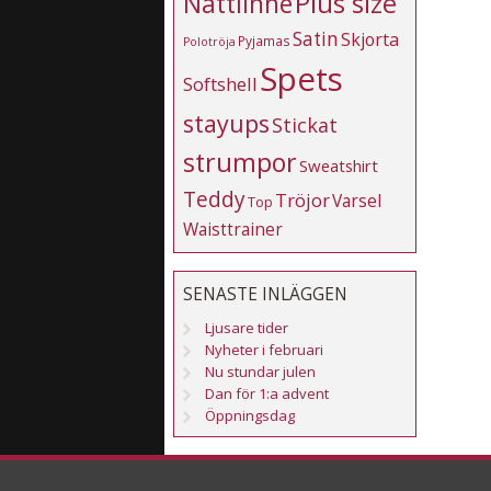
Plus size
Nattlinne
Satin
Skjorta
Pyjamas
Polotröja
Spets
Softshell
stayups
Stickat
strumpor
Sweatshirt
Teddy
Tröjor
Varsel
Top
Waisttrainer
SENASTE INLÄGGEN
Ljusare tider
Nyheter i februari
Nu stundar julen
Dan för 1:a advent
Öppningsdag