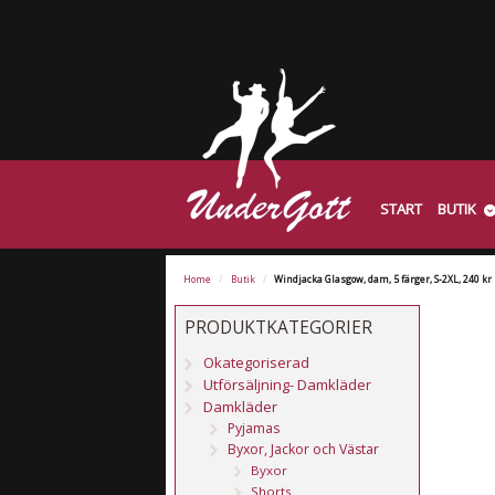
START
BUTIK
Home
/
Butik
/
Windjacka Glasgow, dam, 5 färger, S-2XL, 240 kr
PRODUKTKATEGORIER
Okategoriserad
Utförsäljning- Damkläder
Damkläder
Pyjamas
Byxor, Jackor och Västar
Byxor
Shorts