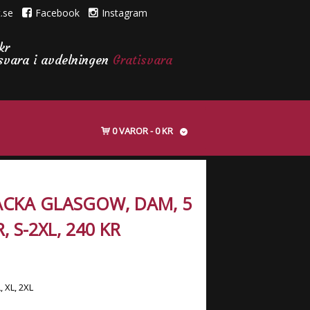
.se
Facebook
Instagram
kr
isvara i avdelningen
Gratisvara
0 VAROR
0 KR
ACKA GLASGOW, DAM, 5
, S-2XL, 240 KR
L, XL, 2XL