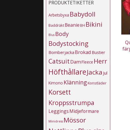
PRODUKTETIKETTER
Babydoll
Arbetsbyxa
Bikini
Beanie
Baddräkt
BH
Body
Blus
Qu
Bodystocking
fär
Brokad
Bomberjacka
Bustier
Catsuit
Herr
Dam
Fleece
Höfthållare
Jacka
Jul
Klänning
Kimono
Konstläder
Korsett
Kroppsstrumpa
Leggings
Midjeformare
Mössor
Minidress