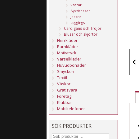
Västar
Byxdressar
Jackor
Leggings
Cardigans och Tröjor
Blusar och skjortor
Herrkläder
Barnkläder
Motivtryck
Varselkläder
Huvudbonader
Smycken
Textil
Väskor
Gratisvara
Företag
Klubbar
Mobiltelefoner
SÖK PRODUKTER