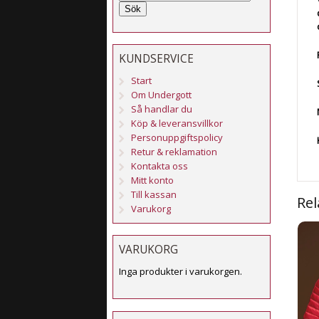
Sök
KUNDSERVICE
Start
Om Undergott
Så handlar du
Köp & leveransvillkor
Personuppgiftspolicy
Retur & reklamation
Kontakta oss
Mitt konto
Till kassan
Rel
Varukorg
VARUKORG
Inga produkter i varukorgen.