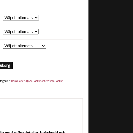
arukorg
tegorier:
Damkläder
,
Byxor, Jackor och Västar
,
Jackor
ja med reflexdetaljer, hakskydd och