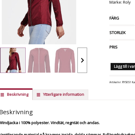
Märke: Roly
FÄRG
STORLEK
PRIS
Lägg till i v
Artikelnr:
RY5051
Ka
Beskrivning
Ytterligare information
Beskrivning
Windjacka i 100% polyester. Vindtät, regntät och andas.
Ventilerande material på kragens insida, dolda sömmar. Fullängdsdragked