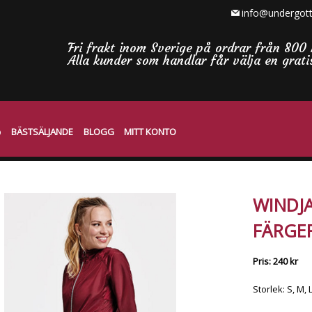
info@undergott
Fri frakt inom Sverige på ordrar från 800 
Alla kunder som handlar får välja en grat
BÄSTSÄLJANDE
BLOGG
MITT KONTO
WINDJ
FÄRGER
Pris: 240 kr
Storlek: S, M, 