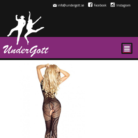
info@undergott.se
Facebook
Instagram
²