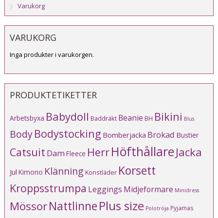
Varukorg
VARUKORG
Inga produkter i varukorgen.
PRODUKTETIKETTER
Babydoll
Bikini
Beanie
Arbetsbyxa
Baddräkt
BH
Blus
Bodystocking
Body
Brokad
Bomberjacka
Bustier
Höfthållare
Catsuit
Herr
Jacka
Dam
Fleece
Korsett
Klänning
Jul
Kimono
Konstläder
Kroppsstrumpa
Leggings
Midjeformare
Minidress
Plus size
Mössor
Nattlinne
Pyjamas
Polotröja