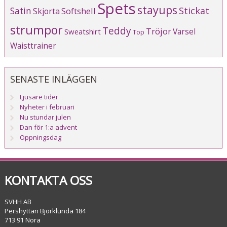
Spets
stayups
Stickat
Satin
Softshell
Skjorta
strumpor
Teddy
Tröjor
Varsel
Sweatshirt
Top
Waisttrainer
SENASTE INLÄGGEN
Ljusare tider
Nyheter i februari
Nu stundar julen
Dan för 1:a advent
Öppningsdag
KONTAKTA OSS
SVHH AB
Pershyttan Björklunda 184
713 91 Nora